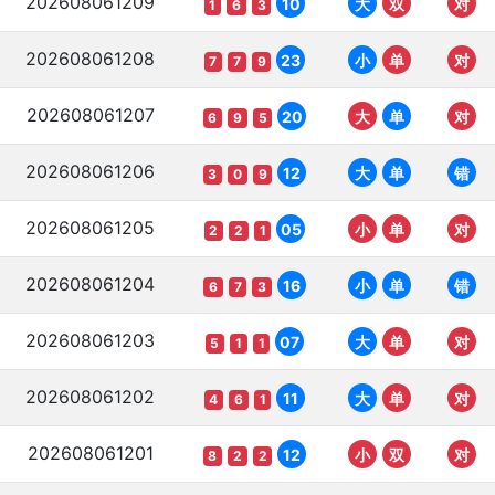
202608061209
10
大
双
对
1
6
3
202608061208
23
小
单
对
7
7
9
202608061207
20
大
单
对
6
9
5
202608061206
12
大
单
错
3
0
9
202608061205
05
小
单
对
2
2
1
202608061204
16
小
单
错
6
7
3
202608061203
07
大
单
对
5
1
1
202608061202
11
大
单
对
4
6
1
202608061201
12
小
双
对
8
2
2