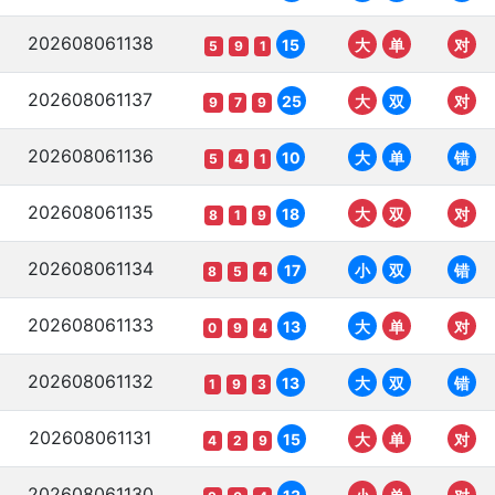
202608061138
15
大
单
对
5
9
1
202608061137
25
大
双
对
9
7
9
202608061136
10
大
单
错
5
4
1
202608061135
18
大
双
对
8
1
9
202608061134
17
小
双
错
8
5
4
202608061133
13
大
单
对
0
9
4
202608061132
13
大
双
错
1
9
3
202608061131
15
大
单
对
4
2
9
202608061130