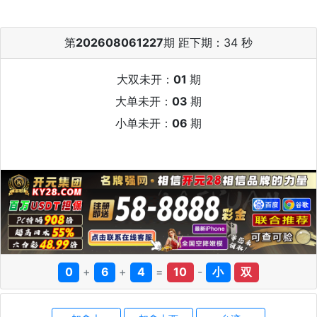
第
202608061227
期 距下期：
34 秒
大双未开：
01
期
大单未开：
03
期
小单未开：
06
期
0
+
6
+
4
=
10
-
小
双