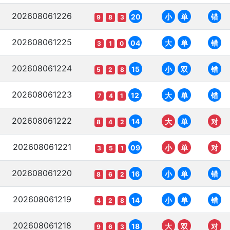
202608061226
20
小
单
错
9
8
3
202608061225
04
大
单
错
3
1
0
202608061224
15
小
双
错
5
2
8
202608061223
12
大
单
错
7
4
1
202608061222
14
大
单
对
8
4
2
202608061221
09
小
单
对
3
5
1
202608061220
16
小
单
错
8
6
2
202608061219
14
小
单
错
4
2
8
202608061218
18
大
双
对
9
6
3