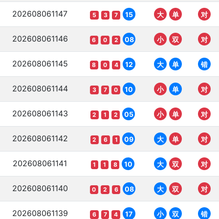
202608061147
15
大
单
对
5
3
7
202608061146
08
小
双
对
6
0
2
202608061145
12
大
单
错
8
0
4
202608061144
10
小
单
对
3
7
0
202608061143
05
小
单
对
2
1
2
202608061142
09
大
单
对
2
6
1
202608061141
10
大
双
对
1
1
8
202608061140
08
大
双
对
0
2
6
202608061139
17
小
双
错
6
7
4