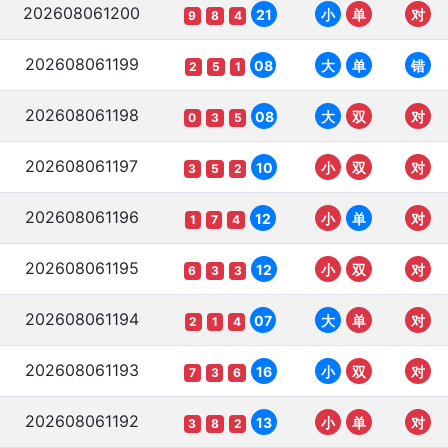
202608061200
21
小
单
对
9
8
4
202608061199
08
大
单
错
2
5
1
202608061198
08
大
双
对
0
3
5
202608061197
10
小
双
对
3
5
2
202608061196
12
小
单
对
1
7
4
202608061195
12
小
双
对
6
3
3
202608061194
07
大
单
对
2
1
4
202608061193
16
小
双
对
7
3
6
202608061192
13
小
单
对
3
8
2