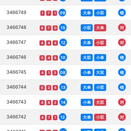
3466749
大单
小双
09
错
1
7
1
3466748
小双
大单
15
对
8
7
0
3466747
大单
小双
12
对
4
4
4
3466746
大双
小单
10
错
0
4
6
3466745
小单
大双
08
错
4
1
3
3466744
大单
小双
13
错
6
3
4
3466743
小单
大双
14
对
4
8
2
3466742
大单
小双
12
对
4
7
1