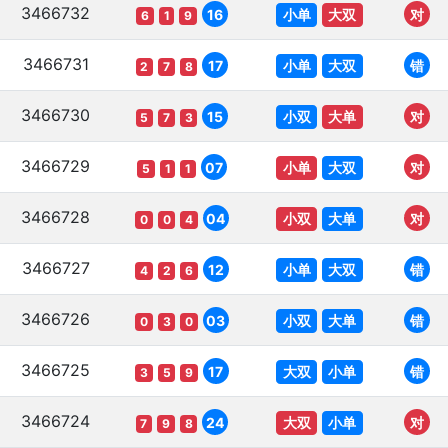
3466732
小单
大双
16
对
6
1
9
3466731
小单
大双
17
错
2
7
8
3466730
小双
大单
15
对
5
7
3
3466729
小单
大双
07
对
5
1
1
3466728
小双
大单
04
对
0
0
4
3466727
小单
大双
12
错
4
2
6
3466726
小双
大单
03
错
0
3
0
3466725
大双
小单
17
错
3
5
9
3466724
大双
小单
24
对
7
9
8