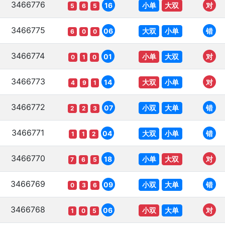
3466776
小单
大双
16
对
5
6
5
3466775
大双
小单
06
错
6
0
0
3466774
小单
大双
01
对
0
1
0
3466773
大双
小单
14
对
4
9
1
3466772
小双
大单
07
错
2
2
3
3466771
大双
小单
04
错
1
1
2
3466770
小单
大双
18
对
7
6
5
3466769
小双
大单
09
错
0
3
6
3466768
小双
大单
06
对
1
0
5