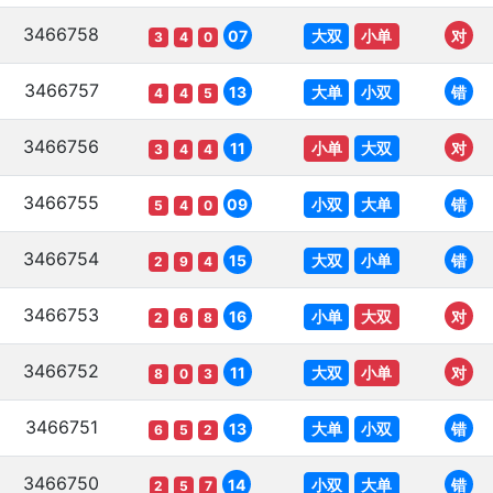
3466758
大双
小单
07
对
3
4
0
3466757
大单
小双
13
错
4
4
5
3466756
小单
大双
11
对
3
4
4
3466755
小双
大单
09
错
5
4
0
3466754
大双
小单
15
错
2
9
4
3466753
小单
大双
16
对
2
6
8
3466752
大双
小单
11
对
8
0
3
3466751
大单
小双
13
错
6
5
2
3466750
小双
大单
14
错
2
5
7