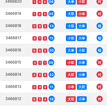
3466820
大单
小双
06
对
1
3
2
3466819
大双
小单
05
对
1
2
2
3466818
小双
大单
13
错
3
8
2
3466817
小双
大单
13
错
9
1
3
3466816
大单
小双
20
错
6
9
5
3466815
小双
大单
06
对
4
1
1
3466814
大双
小单
22
对
4
9
9
3466813
小单
大双
11
对
3
4
4
3466812
大双
小单
18
对
9
5
4