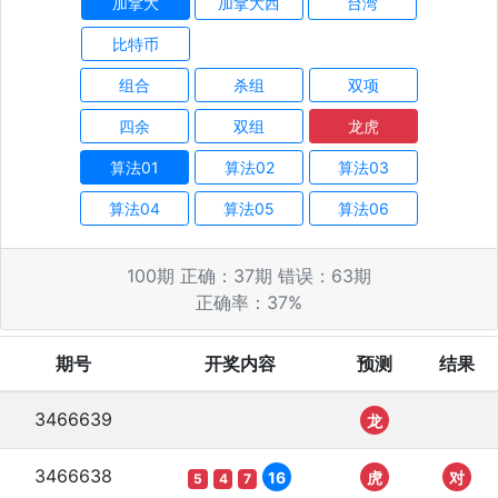
加拿大
加拿大西
台湾
比特币
组合
杀组
双项
四余
双组
龙虎
算法01
算法02
算法03
算法04
算法05
算法06
100
期 正确：
37
期 错误：
63
期
正确率：
37
%
期号
开奖内容
预测
结果
3466639
龙
3466638
16
虎
对
5
4
7