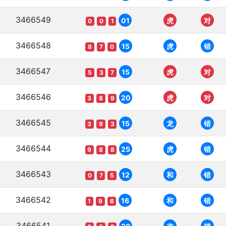
3466549
01
虎
对
0
0
1
3466548
15
虎
错
8
7
0
3466547
15
虎
对
5
3
7
3466546
20
虎
对
3
8
9
3466545
15
龙
错
3
9
3
3466544
25
虎
错
9
8
8
3466543
12
和
错
0
7
5
3466542
16
和
错
1
9
6
3466541